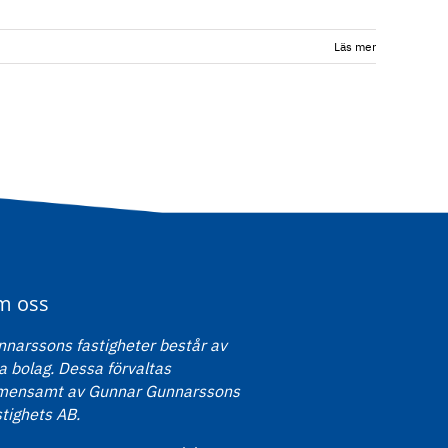
Läs mer
m oss
narssons fastigheter består av
a bolag. Dessa förvaltas
mensamt av Gunnar Gunnarssons
tighets AB.