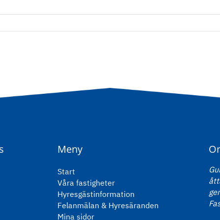
s
Meny
O
Gun
Start
ått
Våra fastigheter
ge
Hyresgästinformation
Fas
Felanmälan & Hyresäranden
Mina sidor