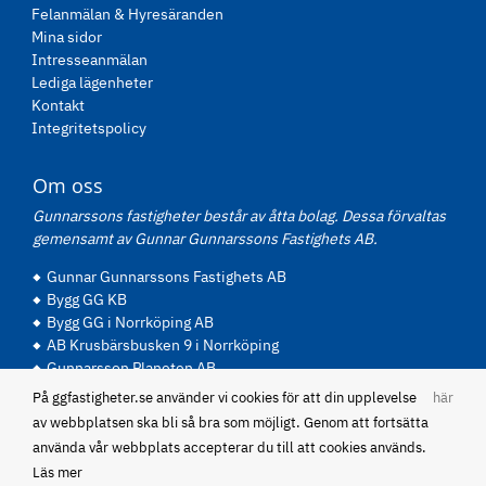
Felanmälan & Hyresäranden
Mina sidor
Intresseanmälan
Lediga lägenheter
Kontakt
Integritetspolicy
Om oss
Gunnarssons fastigheter består av åtta bolag. Dessa förvaltas
gemensamt av Gunnar Gunnarssons Fastighets AB.
Gunnar Gunnarssons Fastighets AB
Bygg GG KB
Bygg GG i Norrköping AB
AB Krusbärsbusken 9 i Norrköping
Gunnarsson Planeten AB
Panare AB
På ggfastigheter.se använder vi cookies för att din upplevelse
här
P Gunnarsson Fastigheter AB
av webbplatsen ska bli så bra som möjligt. Genom att fortsätta
Abel Becker Fastighets AB
använda vår webbplats accepterar du till att cookies används.
Läs mer