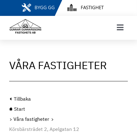
Fortsätt
BYGG GG
FASTIGHET
till
innehållet
Toggl
Navig
START
VÅRA FASTIGHETER
VÅRA FASTIGHETER
HYRESGÄSTINFORMATION
FELANMÄLAN & HYRESÄRENDEN
MINA SIDOR
INTRESSEANMÄLAN
Tillbaka
LEDIGA LÄGENHETER
Start
KONTAKT
Våra fastigheter
Körsbärsträdet 2, Apelgatan 12