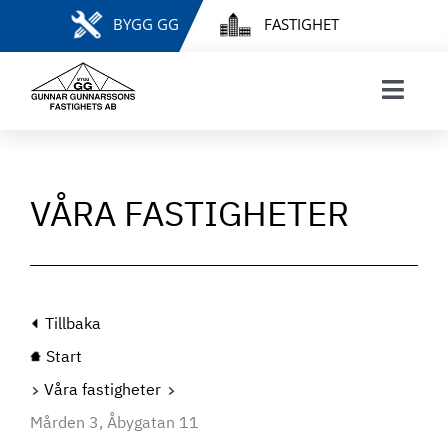
Fortsätt
BYGG GG
FASTIGHET
till
innehållet
Toggl
Navig
START
VÅRA FASTIGHETER
VÅRA FASTIGHETER
HYRESGÄSTINFORMATION
FELANMÄLAN & HYRESÄRENDEN
MINA SIDOR
INTRESSEANMÄLAN
Tillbaka
LEDIGA LÄGENHETER
Start
KONTAKT
Våra fastigheter
Mården 3, Åbygatan 11