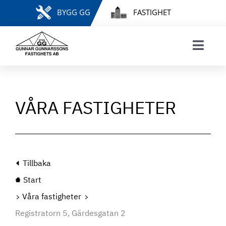
Fortsätt
BYGG GG
FASTIGHET
till
innehållet
Toggl
Navig
START
VÅRA FASTIGHETER
VÅRA FASTIGHETER
HYRESGÄSTINFORMATION
FELANMÄLAN & HYRESÄRENDEN
MINA SIDOR
INTRESSEANMÄLAN
Tillbaka
LEDIGA LÄGENHETER
Start
KONTAKT
Våra fastigheter
Registratorn 5, Gärdesgatan 2