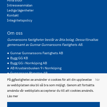
Mina sidor
Intresseanmälan
Lediga lägenheter
Kontakt
Integritetspolicy
Om oss
Gunnarssons fastigheter består av åtta bolag. Dessa förvaltas
gemensamt av Gunnar Gunnarssons Fastighets AB.
Gunnar Gunnarssons Fastighets AB
Bygg GG KB
Bygg GG i Norrköping AB
AB Krusbärsbusken 9 i Norrköping
Gunnarsson Planeten AB
Panare AB
På ggfastigheter.se använder vi cookies för att din upplevelse
här
P Gunnarsson Fastigheter AB
av webbplatsen ska bli så bra som möjligt. Genom att fortsätta
Abel Becker Fastighets AB
använda vår webbplats accepterar du till att cookies används.
Läs mer