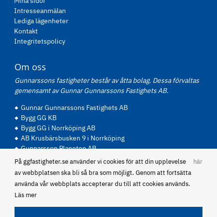
Mina sidor
Intresseanmälan
Lediga lägenheter
Kontakt
Integritetspolicy
Om oss
Gunnarssons fastigheter består av åtta bolag. Dessa förvaltas
gemensamt av Gunnar Gunnarssons Fastighets AB.
Gunnar Gunnarssons Fastighets AB
Bygg GG KB
Bygg GG i Norrköping AB
AB Krusbärsbusken 9 i Norrköping
Gunnarsson Planeten AB
Panare AB
På ggfastigheter.se använder vi cookies för att din upplevelse
här
P Gunnarsson Fastigheter AB
av webbplatsen ska bli så bra som möjligt. Genom att fortsätta
Abel Becker Fastighets AB
använda vår webbplats accepterar du till att cookies används.
Läs mer