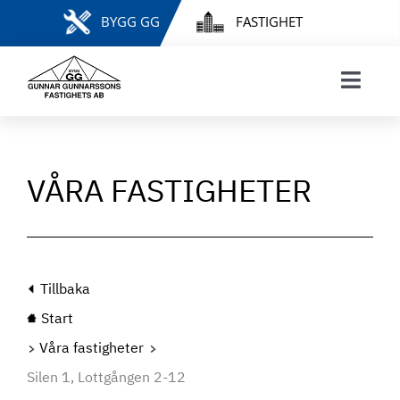
Fortsätt
BYGG GG
FASTIGHET
till
innehållet
Toggl
Navig
START
VÅRA FASTIGHETER
VÅRA FASTIGHETER
HYRESGÄSTINFORMATION
FELANMÄLAN & HYRESÄRENDEN
MINA SIDOR
INTRESSEANMÄLAN
Tillbaka
LEDIGA LÄGENHETER
Start
KONTAKT
Våra fastigheter
Silen 1, Lottgången 2-12