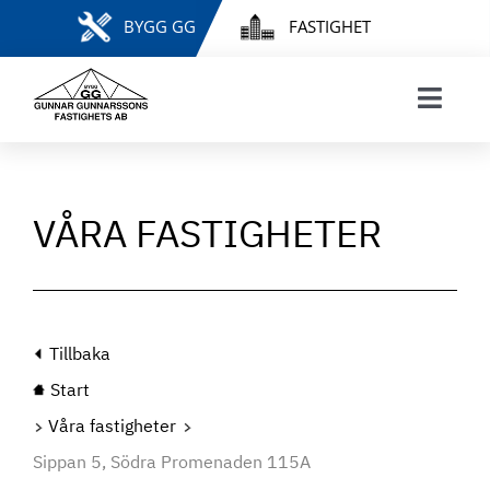
Fortsätt
BYGG GG
FASTIGHET
till
innehållet
Toggl
Navig
START
VÅRA FASTIGHETER
VÅRA FASTIGHETER
HYRESGÄSTINFORMATION
FELANMÄLAN & HYRESÄRENDEN
MINA SIDOR
INTRESSEANMÄLAN
Tillbaka
LEDIGA LÄGENHETER
Start
KONTAKT
Våra fastigheter
Sippan 5, Södra Promenaden 115A