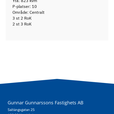
Yta: 823 kvm
P-platser: 10
Område: Centralt
3 st 2 RoK
2 st 3 RoK
Gunnar Gunnarssons Fastighets AB
Saltängsgatan 25