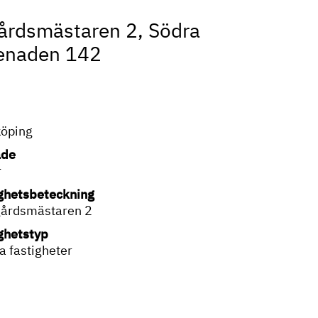
årdsmästaren 2, Södra
enaden 142
köping
de
r
ghetsbeteckning
gårdsmästaren 2
ghetstyp
a fastigheter