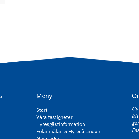
s
Meny
O
Gun
Start
ått
Våra fastigheter
ge
Hyresgästinformation
Fas
Felanmälan & Hyresäranden
Mina sidor