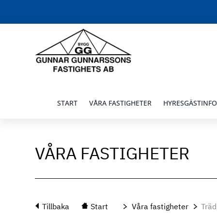
Fortsätt
till
innehållet
START
VÅRA FASTIGHETER
HYRESGÄSTINF
VÅRA FASTIGHETER
Tillbaka
Start
Våra fastigheter
Trä