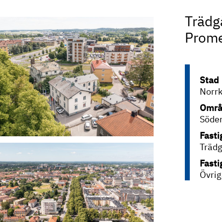
Trädg
Prom
Stad
Norr
Områ
Söde
Fasti
Träd
Fasti
Övrig