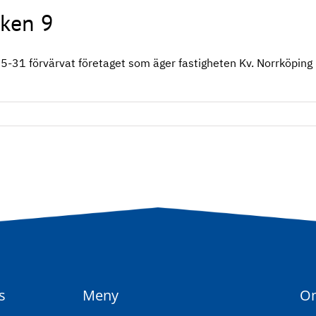
sken 9
-31 förvärvat företaget som äger fastigheten Kv. Norrköpin
s
Meny
O