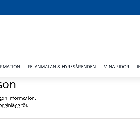
ORMATION
FELANMÄLAN & HYRESÄRENDEN
MINA SIDOR
I
son
ågon information.
gginlägg för.