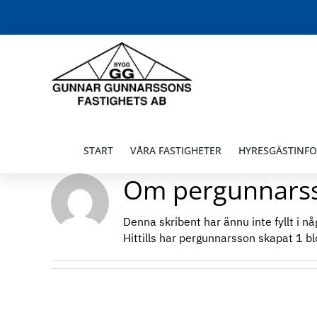
Fortsätt
till
innehållet
START
VÅRA FASTIGHETER
HYRESGÄSTINF
Om
pergunnars
Denna skribent har ännu inte fyllt i n
Hittills har pergunnarsson skapat 1 blo