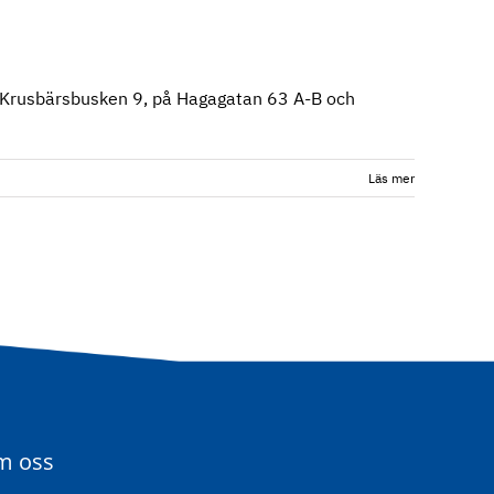
g Krusbärsbusken 9, på Hagagatan 63 A-B och
Läs mer
m oss