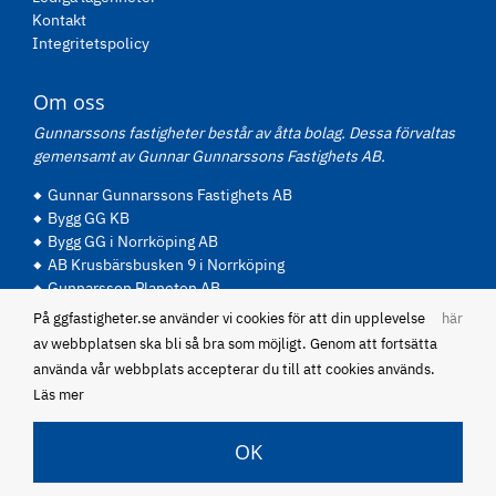
Kontakt
Integritetspolicy
Om oss
Gunnarssons fastigheter består av åtta bolag. Dessa förvaltas
gemensamt av Gunnar Gunnarssons Fastighets AB.
Gunnar Gunnarssons Fastighets AB
Bygg GG KB
Bygg GG i Norrköping AB
AB Krusbärsbusken 9 i Norrköping
Gunnarsson Planeten AB
Panare AB
På ggfastigheter.se använder vi cookies för att din upplevelse
här
P Gunnarsson Fastigheter AB
av webbplatsen ska bli så bra som möjligt. Genom att fortsätta
Abel Becker Fastighets AB
använda vår webbplats accepterar du till att cookies används.
Läs mer
OK
Skapad av
Etendo