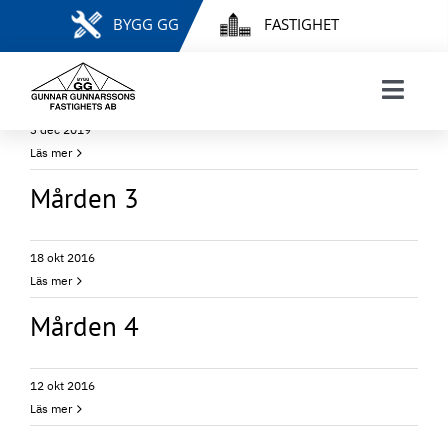
Fortsätt
BYGG GG
FASTIGHET
till
innehållet
Kamreren 5
Toggl
3 dec 2019
Navig
START
Läs mer
VÅRA FASTIGHETER
Mården 3
HYRESGÄSTINFORMATION
FELANMÄLAN & HYRESÄRENDEN
18 okt 2016
MINA SIDOR
Läs mer
INTRESSEANMÄLAN
Mården 4
LEDIGA LÄGENHETER
KONTAKT
12 okt 2016
Läs mer